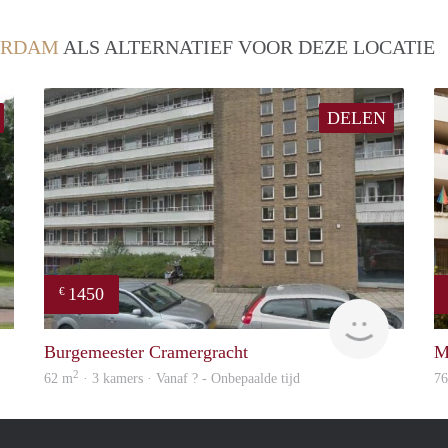
ERDAM
ALS ALTERNATIEF VOOR DEZE LOCATIE
DELEN
1450
€
finder
Woning
Burgemeester Cramergracht
M
2
62 m
· 3 kamers · Vanaf ? - Onbepaalde tijd
7