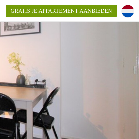
GRATIS JE APPARTEMENT AANBIEDEN
kent die voor mij als huurder in
 een appartement in Amsterdam?
n Amsterdam?
urder van een huur appartement?
open in Amsterdam?