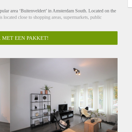
opular area ‘Buitenveldert’ in Amsterdam South. Located on the
 is located close to shopping areas, supermarkets, public
 MET EEN PAKKET!