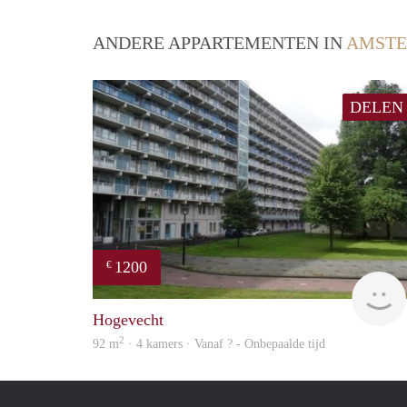
ANDERE APPARTEMENTEN IN
AMST
DELEN
1200
€
Hogevecht
2
92 m
· 4 kamers · Vanaf ? - Onbepaalde tijd