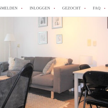
NMELDEN
INLOGGEN
GEZOCHT
FAQ
Wat is de Wet Betaalbare Huur en wat bete
Amsterdam?
Wat zijn de voordelen van het huren van
Hoe vind je een goedkoop appartement i
Wat zijn de verplichtingen van een verhu
Kan je beter een appartement huren of k
Alle veelgestelde vragen