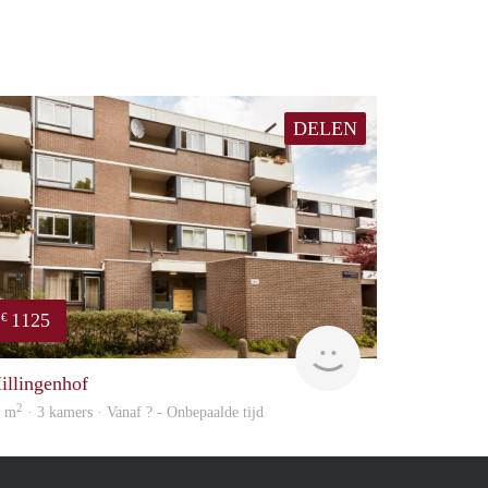
DELEN
1125
€
Woning
illingenhof
2
6 m
· 3 kamers · Vanaf ? - Onbepaalde tijd