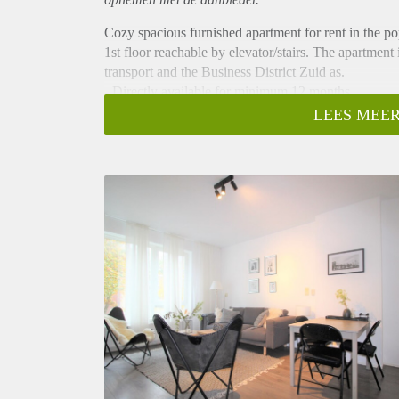
Cozy spacious furnished apartment for rent in the p
1st floor reachable by elevator/stairs. The apartment
transport and the Business District Zuid as.
- Directly available for minimum 12 months
- 3 bedrooms (NO SHARING)
LEES MEER
- 78m2
- Fully equipped kitchen
- Fully furnished
- Recently renovated
- Bathroom with shower, sink and toilet
- Washing machine and dryer
- Sunny balcony
- Close to public transport
- Registration possible
- Lots of storage space
- Bicycle storage
- Double glassed windows
- No pets
Rental price € 1650,- excluding utilities