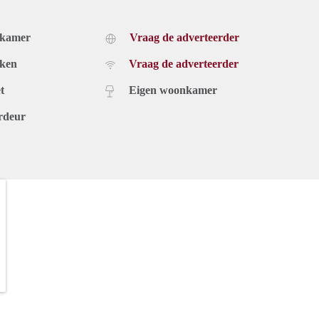
dkamer
Vraag de adverteerder
uken
Vraag de adverteerder
t
Eigen woonkamer
rdeur