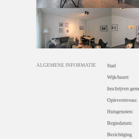
Deposit equal to 2 months rent
ALGEMENE INFORMATIE
Stad
Wijk/buurt:
Inschrijven gem
Opleverniveau:
Huisgenoten:
Begindatum:
Bezichtiging