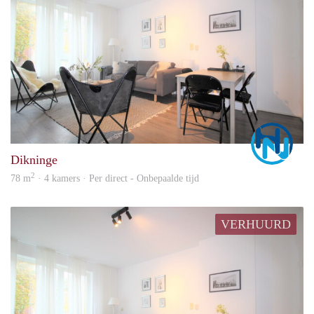
Marc
Dikninge
2
78 m
· 4 kamers · Per direct - Onbepaalde tijd
VERHUURD