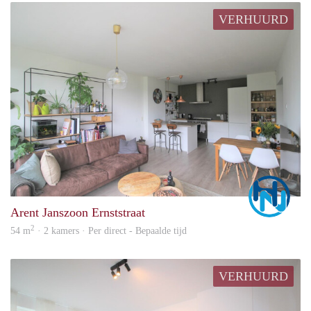
VERHUURD
Marc
Arent Janszoon Ernststraat
2
54 m
· 2 kamers · Per direct - Bepaalde tijd
VERHUURD