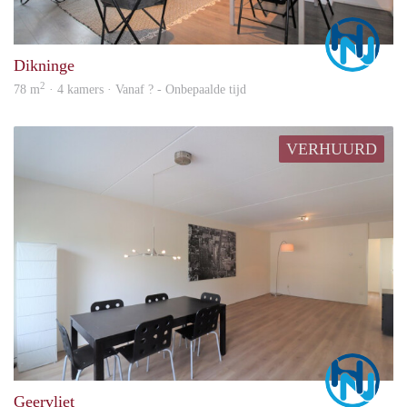
Marc
Dikninge
2
78 m
· 4 kamers · Vanaf ? - Onbepaalde tijd
VERHUURD
Marc
Geervliet