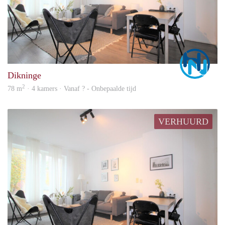
Marc
Dikninge
2
78 m
· 4 kamers · Vanaf ? - Onbepaalde tijd
VERHUURD