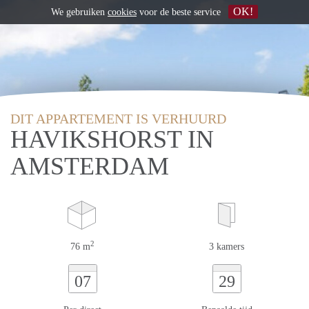
OK!
We gebruiken
cookies
voor de beste service
DIT APPARTEMENT IS VERHUURD
HAVIKSHORST IN
AMSTERDAM
2
76 m
3 kamers
07
29