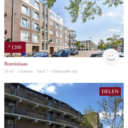
1200
€
finde
Boeninlaan
2
59 m
· 2 kamers · Vanaf ? - Onbepaalde tijd
DELEN