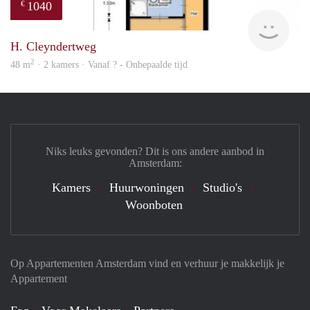
1040
€
finde
H. Cleyndertweg
2
48 m
· 2 kamers · Vanaf ? - Onbepaalde tijd
Niks leuks gevonden? Dit is ons andere aanbod in
Amsterdam:
Kamers
Huurwoningen
Studio's
Woonboten
Op Appartementen Amsterdam vind en verhuur je makkelijk je
Appartement