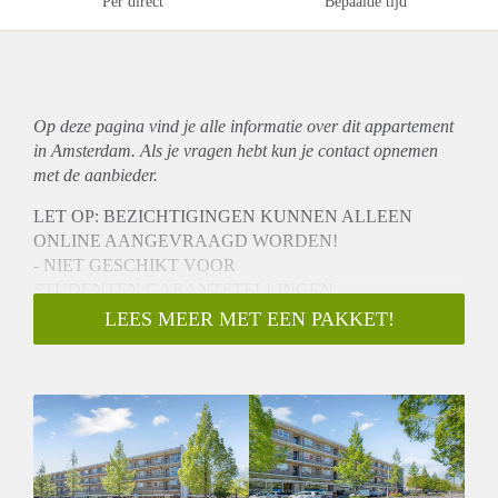
Per direct
Bepaalde tijd
Op deze pagina vind je alle informatie over dit
appartement
in Amsterdam. Als je vragen hebt kun je contact opnemen
met de aanbieder.
LET OP: BEZICHTIGINGEN KUNNEN ALLEEN
ONLINE AANGEVRAAGD WORDEN!
- NIET GESCHIKT VOOR
STUDENTEN/GARANTSTELLINGEN
Het appartement is gelegen op de bovenste (3e) etage op een
LEES MEER MET EEN PAKKET!
rustige locatie in het groene Buitenveldert, Amsterdam-Zuid.
Het Amstelpark en het Gijsbrecht van Aemstelpark bevinden
zich op loopafstand. En het Amsterdamse Bos op enkele
minuten fietsafstand. Net zoals het vernieuwde
winkelcentrum: Groot Gelderlandplein, met een keur van
allerlei winkels (kledingwinkels, supermarkt, bakkerij, Coffee
Company etc). Het centrum van Amsterdam of Amstelveen is