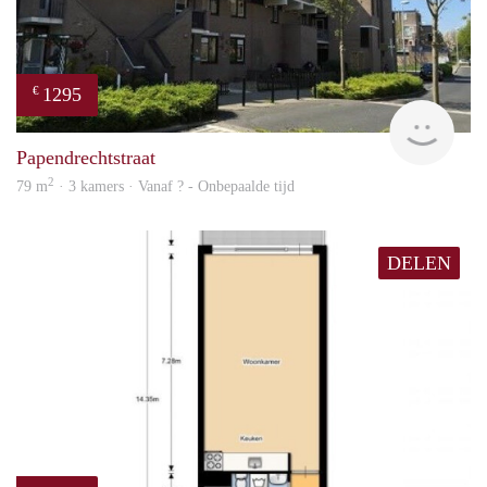
1295
€
rent
Papendrechtstraat
2
79 m
· 3 kamers · Vanaf ? - Onbepaalde tijd
DELEN