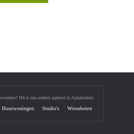
evonden? Dit is ons andere aanbod in Amsterdam:
Huurwoningen
Studio's
Woonboten