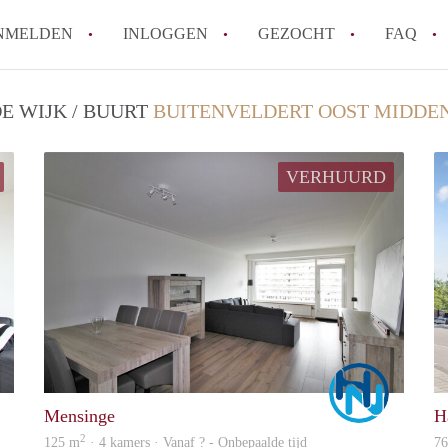
NMELDEN
INLOGGEN
GEZOCHT
FAQ
E WIJK / BUURT
BUITENVELDERT OOST MIDDE
Wat is de Wet Betaalbare Huur en wat bete
Amsterdam?
VERHUURD
Wat zijn de voordelen van het huren van
Hoe vind je een goedkoop appartement i
Wat zijn de verplichtingen van een verhu
Kan je beter een appartement huren of k
Alle veelgestelde vragen
Marco
Marco
Mensinge
H
2
125 m
· 4 kamers · Vanaf ? - Onbepaalde tijd
7