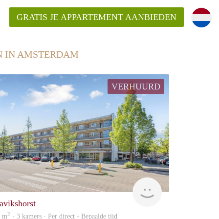
GRATIS JE APPARTEMENT AANBIEDEN
N IN AMSTERDAM
kent die voor mij als huurder in
VERHUURD
 een appartement in Amsterdam?
n Amsterdam?
urder van een huur appartement?
open in Amsterdam?
Zaanstad
avikshorst
2
6 m
· 3 kamers · Per direct - Bepaalde tijd