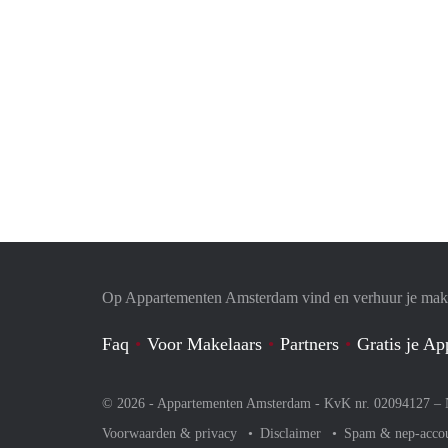
Op Appartementen Amsterdam vind en verhuur je makk
Faq
Voor Makelaars
Partners
Gratis je A
© 2026 - Appartementen Amsterdam - KvK nr. 02094127 –
Voorwaarden & privacy
Disclaimer
Spam & nep-acco