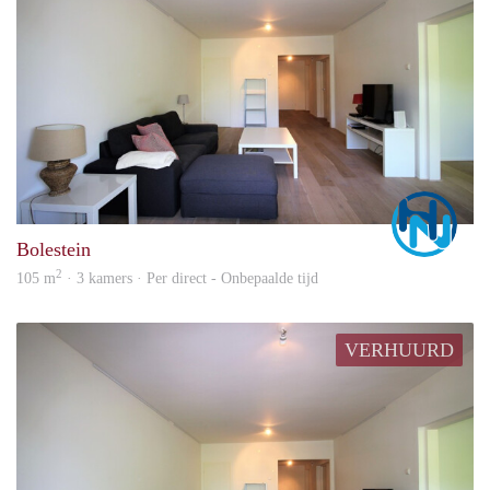
Marc
Bolestein
2
105 m
· 3 kamers · Per direct - Onbepaalde tijd
VERHUURD