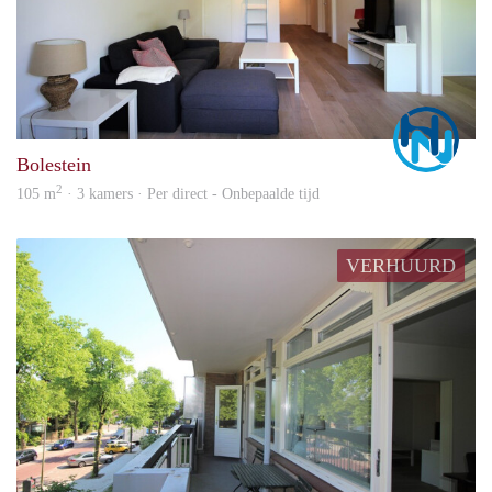
Marc
Bolestein
2
105 m
· 3 kamers · Per direct - Onbepaalde tijd
VERHUURD