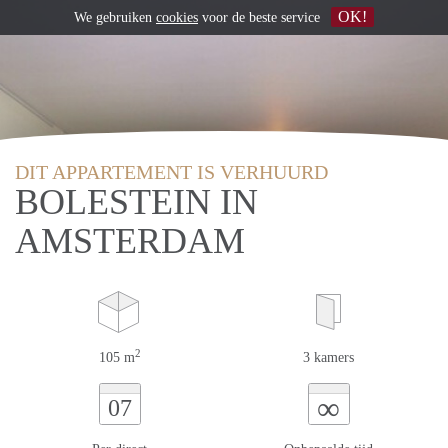
OK!
We gebruiken
cookies
voor de beste service
DIT APPARTEMENT IS VERHUURD
BOLESTEIN IN
AMSTERDAM
2
105 m
3 kamers
∞
07