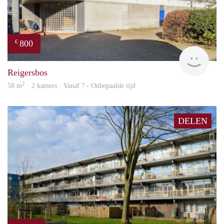
800
€
finde
Reigersbos
2
58 m
· 2 kamers · Vanaf ? - Onbepaalde tijd
DELEN