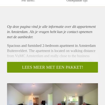
Per direct
Onbepaalde tijd
Op deze pagina vind je alle informatie over dit
appartement
in Amsterdam. Als je vragen hebt kun je contact opnemen
met de aanbieder.
Spacious and furnished 2-bedroom apartment in Amsterdam
Buitenveldert. The apartment is located on walking distance
from VuMC Amsterdam and really close to the business
district in Amsterdam South. Perfect connections for public
transport.
LEES MEER MET EEN PAKKET!
- Available from 01-07-2020 for minimum 12 months
- Balcony
- No waitinglist for a parking permit
- 105m2
- Fully furnished
- Storage box
- 2 bedrooms