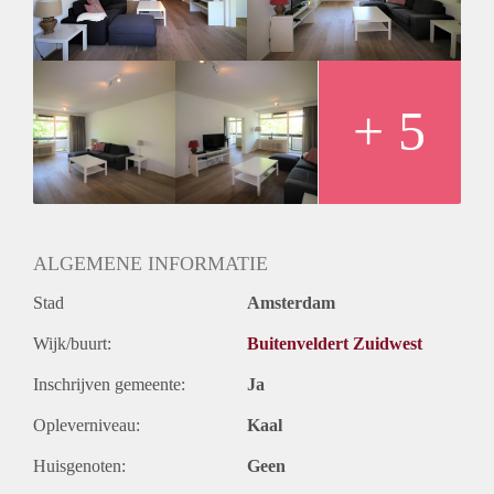
- Registration possible
- New kitchen with built-in appliances
- Bathroom with seperate shower and bathtub
- Seperate toilet
Rental price € 1600,- excluding utilities
+ 5
Deposit € 3200,-
ALGEMENE INFORMATIE
Stad
Amsterdam
Wijk/buurt:
Buitenveldert Zuidwest
Inschrijven gemeente:
Ja
Opleverniveau:
Kaal
Huisgenoten:
Geen