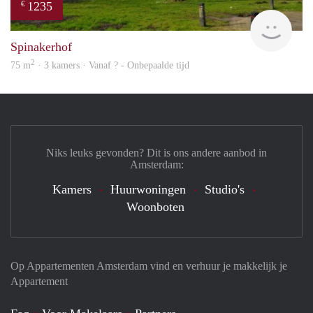
1235
€
finde
Spinakerhof
2
75 m
· 3 kamers · Vanaf ? - Onbepaalde tijd
Niks leuks gevonden? Dit is ons andere aanbod in
Amsterdam:
Kamers
Huurwoningen
Studio's
Woonboten
Op Appartementen Amsterdam vind en verhuur je makkelijk je
Appartement