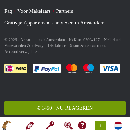
Faq
Voor Makelaars
Partners
Gratis je Appartement aanbieden in Amsterdam
© 2026 - Appartementen Amsterdam - KvK nr. 02094127 –
Nederland
Voorwaarden & privacy
Disclaimer
Spam & nep-accounts
Account verwijderen
Je rekent gemakkelijk af met Paypal
Je rekent gemakkelijk af met M
Je rekent gemakkelij
Je re
€ 1450 | NU REAGEREN
+