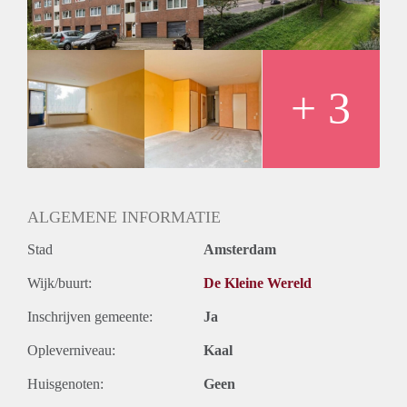
Huurtermijn
Onbepaalde termijn
Oplevering
Kaal
+ 3
ALGEMENE INFORMATIE
Stad
Amsterdam
Wijk/buurt:
De Kleine Wereld
Inschrijven gemeente:
Ja
Opleverniveau:
Kaal
Huisgenoten:
Geen