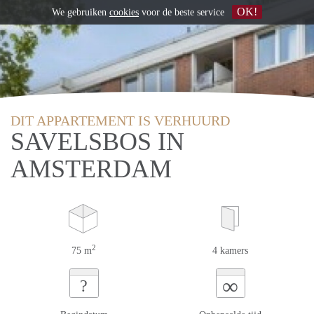
OK!
We gebruiken
cookies
voor de beste service
DIT APPARTEMENT IS VERHUURD
SAVELSBOS IN
AMSTERDAM
2
75 m
4 kamers
∞
?