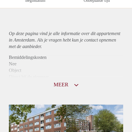
Begindatum
Onbepaalde tijd
Op deze pagina vind je alle informatie over dit
appartement
in Amsterdam. Als je vragen hebt kun je contact opnemen
met de aanbieder.
Bemiddelingskosten
Nee
Object
Direct bij de eigenaar
Borg
MEER
1400
Garantiestelling
Mogelijk
Huurtoeslag
Niet mogelijk
Inkomen eis
2,8 X De bruto Huur