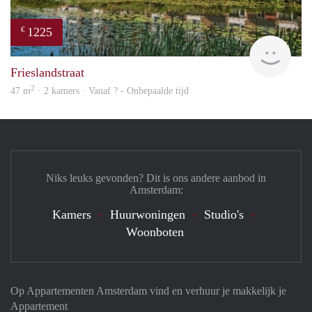
1225
€
finde
Frieslandstraat
2
47 m
· 2 kamers · Vanaf ? - Onbepaalde tijd
Niks leuks gevonden? Dit is ons andere aanbod in
Amsterdam:
Kamers
Huurwoningen
Studio's
Woonboten
Op Appartementen Amsterdam vind en verhuur je makkelijk je
Appartement