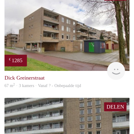
1285
€
rent
Dick Greinerstraat
2
67 m
· 3 kamers · Vanaf ? - Onbepaalde tijd
DELEN