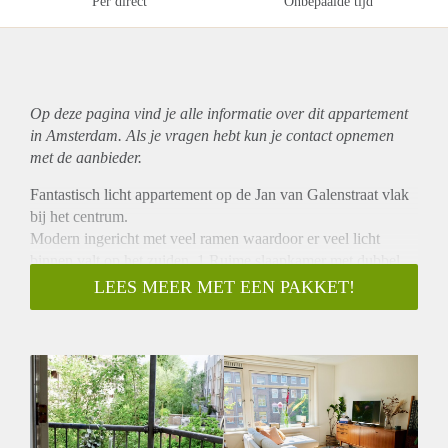
Per direct
Onbepaalde tijd
Op deze pagina vind je alle informatie over dit
appartement
in Amsterdam. Als je vragen hebt kun je contact opnemen
met de aanbieder.
Fantastisch licht appartement op de Jan van Galenstraat vlak
bij het centrum.
Modern ingericht met veel ramen waardoor er veel licht
binnen valt op het zuiden. 1 Ruime slaapkamer met dubbel
bed en ook veel licht.
LEES MEER MET EEN PAKKET!
Keuken volledig ingericht met alle apparatuur. Half open.
Badkamer met inloop douche en wasmachine en droger.
Apart toilet.
Achterkant knus balkon. Houten vloeren.
Vlak bij het centrum / Jordaan. Snelweg ook redelijk vlak bij.
Goede verbindingen met openbaar vervoer op de hoek.
Goede verbinding tram naar Station Sloterdijk.