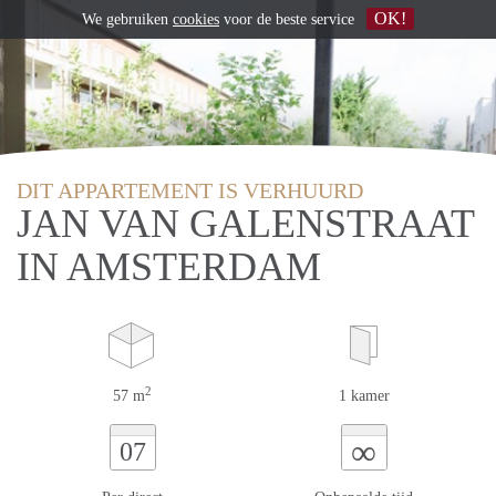
OK!
We gebruiken
cookies
voor de beste service
DIT APPARTEMENT IS VERHUURD
JAN VAN GALENSTRAAT
IN AMSTERDAM
2
57 m
1 kamer
∞
07