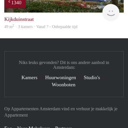
1340
€
rent
Kijkduinstraat
2
49 m
· 3 kamers · Vanaf ? - Onbepaalde tijd
Niks leuks gevonden? Dit is ons andere aanbod in
Amsterdam:
Kamers
Huurwoningen
Studio's
Woonboten
Op Appartementen Amsterdam vind en verhuur je makkelijk je
Appartement