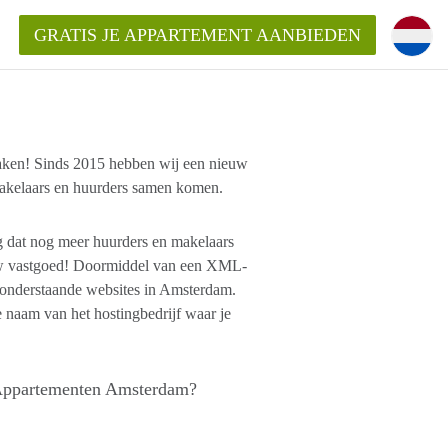
GRATIS JE APPARTEMENT AANBIEDEN
kent die voor mij als huurder in
maken! Sinds 2015 hebben wij een nieuw
akelaars en huurders samen komen.
 een appartement in Amsterdam?
n Amsterdam?
g dat nog meer huurders en makelaars
urder van een huur appartement?
uw vastgoed! Doormiddel van een XML-
open in Amsterdam?
p onderstaande websites in Amsterdam.
 naam van het hostingbedrijf waar je
p Appartementen Amsterdam?