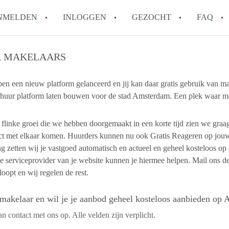
NMELDEN
INLOGGEN
GEZOCHT
FAQ
 MAKELAARS
Wat is de Wet Betaalbare Huur en wat bete
Amsterdam?
en een nieuw platform gelanceerd en jij kan daar gratis gebruik van 
rhuur platform laten bouwen voor de stad Amsterdam. Een plek waar m
Wat zijn de voordelen van het huren van
Hoe vind je een goedkoop appartement i
flinke groei die we hebben doorgemaakt in een korte tijd zien we graa
Wat zijn de verplichtingen van een verhu
act met elkaar komen. Huurders kunnen nu ook Gratis Reageren op jo
Kan je beter een appartement huren of k
g zetten wij je vastgoed automatisch en actueel en geheel kosteloos o
Alle veelgestelde vragen
e serviceprovider van je website kunnen je hiermee helpen. Mail ons de
loopt en wij regelen de rest.
 makelaar en wil je je aanbod geheel kosteloos aanbieden o
 contact met ons op. Alle velden zijn verplicht.