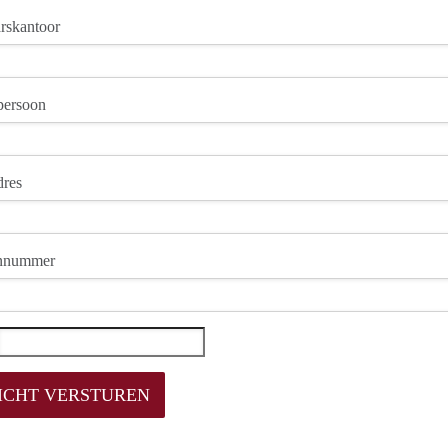
rskantoor
persoon
dres
onnummer