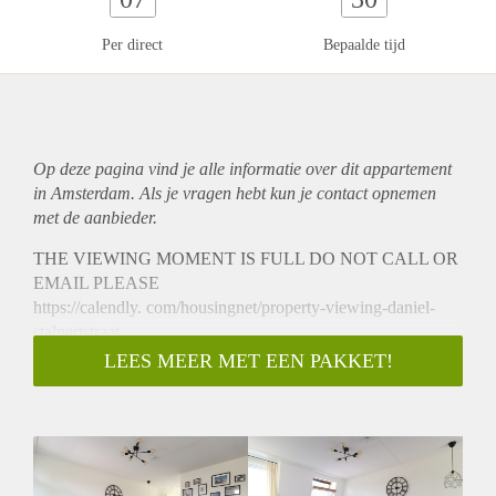
Per direct
Bepaalde tijd
Op deze pagina vind je alle informatie over dit
appartement
in Amsterdam. Als je vragen hebt kun je contact opnemen
met de aanbieder.
THE VIEWING MOMENT IS FULL DO NOT CALL OR
EMAIL PLEASE
https://calendly. com/housingnet/property-viewing-daniel-
stalpertstraat
PERFECT FOR A SINGEL OR A COUPLE
LEES MEER MET EEN PAKKET!
NO STUDENTS
NO SHARING
NO ONLINE VIEWINGS
Very cosy 3-room apartment for rent in the popular area of
the Pijp in Amsterdam. The apartment is perfect for a single