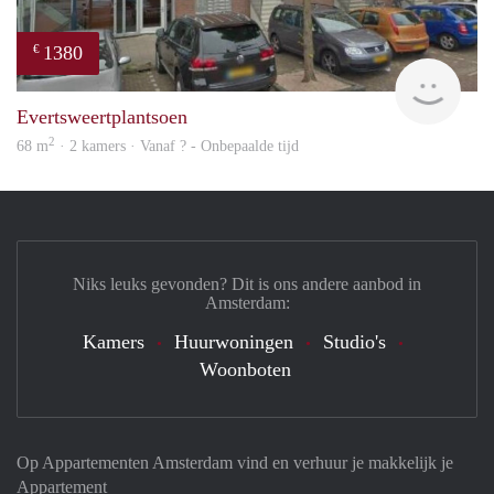
1380
€
Woni
Evertsweertplantsoen
2
68 m
· 2 kamers · Vanaf ? - Onbepaalde tijd
Niks leuks gevonden? Dit is ons andere aanbod in
Amsterdam:
Kamers
Huurwoningen
Studio's
Woonboten
Op Appartementen Amsterdam vind en verhuur je makkelijk je
Appartement