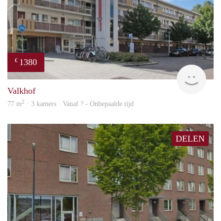
1380
€
finde
Valkhof
2
77 m
· 3 kamers · Vanaf ? - Onbepaalde tijd
DELEN