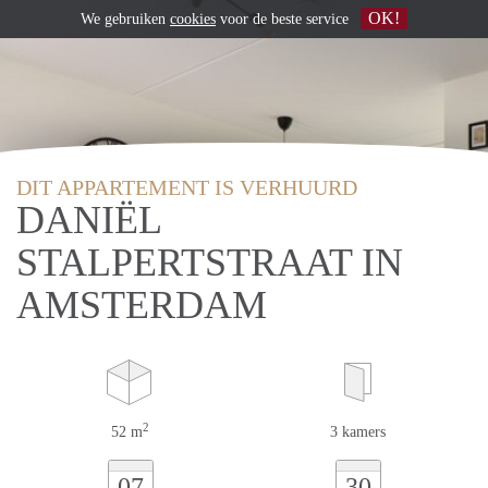
OK!
We gebruiken
cookies
voor de beste service
DIT APPARTEMENT IS VERHUURD
DANIËL
STALPERTSTRAAT IN
AMSTERDAM
2
52 m
3 kamers
07
30