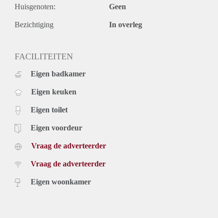
Huisgenoten:
Geen
Deposit equal to 2 months rent
Bezichtiging
In overleg
FACILITEITEN
Eigen badkamer
Eigen keuken
Eigen toilet
Eigen voordeur
Vraag de adverteerder
Vraag de adverteerder
Eigen woonkamer