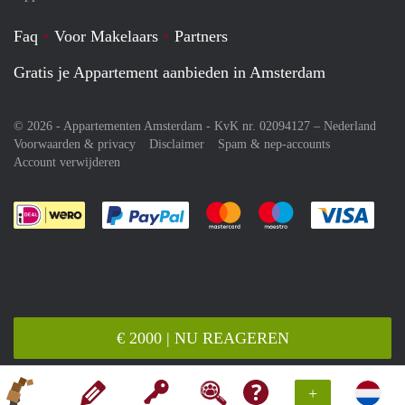
Faq
Voor Makelaars
Partners
Gratis je Appartement aanbieden in Amsterdam
© 2026 - Appartementen Amsterdam - KvK nr. 02094127 –
Nederland
Voorwaarden & privacy
Disclaimer
Spam & nep-accounts
Account verwijderen
Je rekent gemakkelijk af met Paypal
Je rekent gemakkelijk af met M
Je rekent gemakkelij
Je re
€ 2000 | NU REAGEREN
+