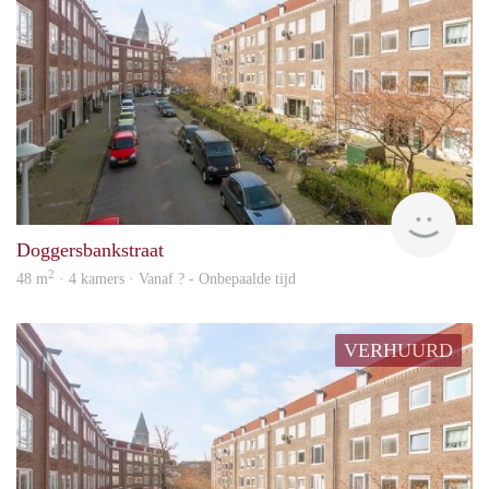
rent
Doggersbankstraat
2
48 m
· 4 kamers · Vanaf ? - Onbepaalde tijd
VERHUURD