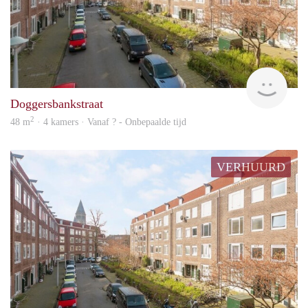
rent
Doggersbankstraat
2
48 m
· 4 kamers · Vanaf ? - Onbepaalde tijd
VERHUURD