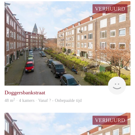
VERHUURD
Woni
Doggersbankstraat
2
48 m
· 4 kamers · Vanaf ? - Onbepaalde tijd
VERHUURD