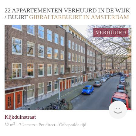
22 APPARTEMENTEN VERHUURD IN DE WIJK
/ BUURT
GIBRALTARBUURT IN AMSTERDAM
VERHUURD
Zaan
Kijkduinstraat
2
52 m
· 3 kamers · Per direct - Onbepaalde tijd