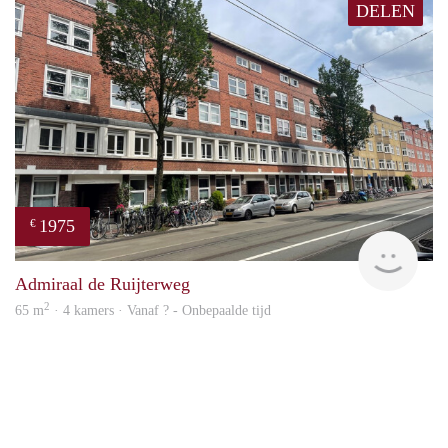
DELEN
1975
€
NE
Admiraal de Ruijterweg
2
65 m
· 4 kamers · Vanaf ? - Onbepaalde tijd