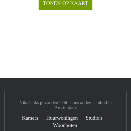
TONEN OP KAART
Niks leuks gevonden? Dit is ons andere aanbod in
Amsterdam:
Kamers
Huurwoningen
Studio's
Woonboten