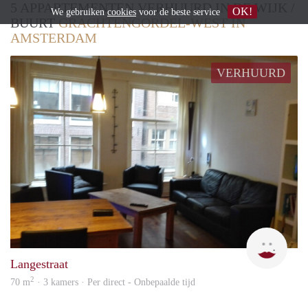
5 APPARTEMENTEN VERHUURD IN DE WIJK /
OK!
We gebruiken
cookies
voor de beste service
BUURT
GRACHTENGORDEL-WEST IN
AMSTERDAM
VERHUURD
carla
Langestraat
2
70 m
· 3 kamers · Per direct - Onbepaalde tijd