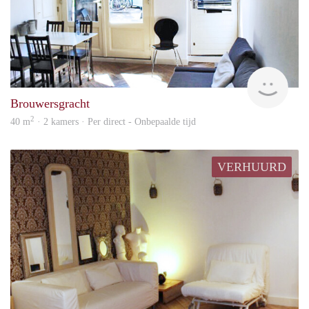
Gigi
Brouwersgracht
2
40 m
· 2 kamers · Per direct - Onbepaalde tijd
VERHUURD