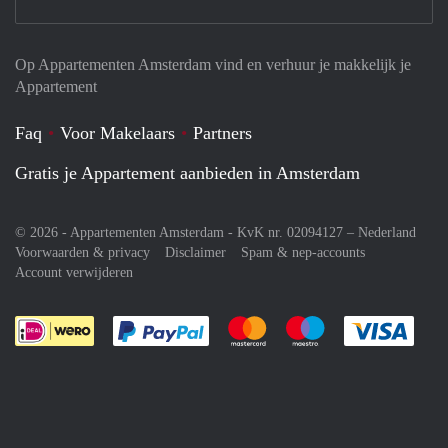
Op Appartementen Amsterdam vind en verhuur je makkelijk je
Appartement
Faq
Voor Makelaars
Partners
Gratis je Appartement aanbieden in Amsterdam
© 2026 - Appartementen Amsterdam - KvK nr. 02094127 –
Nederland
Voorwaarden & privacy
Disclaimer
Spam & nep-accounts
Account verwijderen
Je rekent gemakkelijk af met Paypal
Je rekent gemakkelijk af met M
Je rekent gemakkelij
Je re