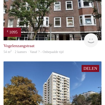
1095
€
rent
Vogelenzangstraat
2
54 m
· 2 kamers · Vanaf ? - Onbepaalde tijd
DELEN