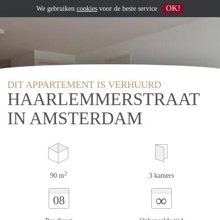
OK!
We gebruiken
cookies
voor de beste service
DIT APPARTEMENT IS VERHUURD
HAARLEMMERSTRAAT
IN AMSTERDAM
2
90 m
3 kamers
∞
08