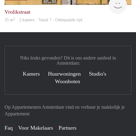
Vrolikstraat
2
35 m
· 2 kamers · Vanaf ? - Onbepaalde tijd
Niks leuks gevonden? Dit is ons andere aanbod in
Amsterdam:
Kamers
Huurwoningen
Studio's
Woonboten
Op Appartementen Amsterdam vind en verhuur je makkelijk je
Appartement
Faq
Voor Makelaars
Partners