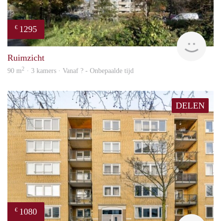
1295
€
rent
Ruimzicht
2
90 m
· 3 kamers · Vanaf ? - Onbepaalde tijd
DELEN
1080
€
finde