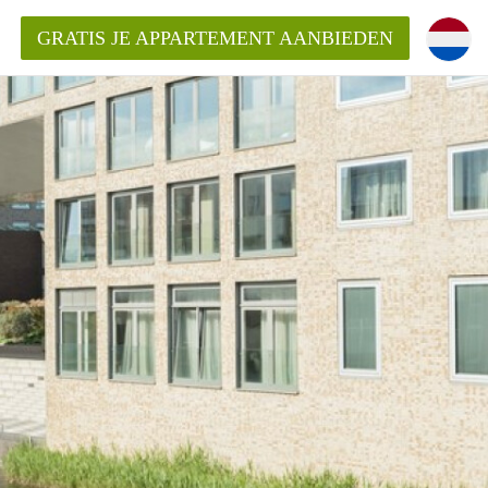
GRATIS JE APPARTEMENT AANBIEDEN
kent die voor mij als huurder in
 een appartement in Amsterdam?
n Amsterdam?
urder van een huur appartement?
open in Amsterdam?