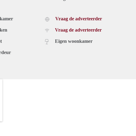
dkamer
Vraag de adverteerder
uken
Vraag de adverteerder
t
Eigen woonkamer
rdeur