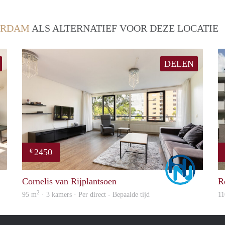
ERDAM
ALS ALTERNATIEF VOOR DEZE LOCATIE
DELEN
2450
€
Marco
Marco
Cornelis van Rijplantsoen
R
2
95 m
· 3 kamers · Per direct - Bepaalde tijd
11