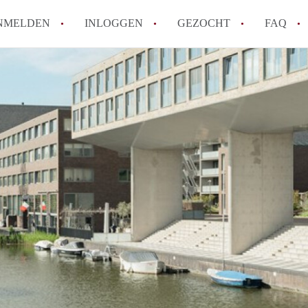
NMELDEN
INLOGGEN
GEZOCHT
FAQ
Wat is de Wet Betaalbare Huur en wat bete
Amsterdam?
Wat zijn de voordelen van het huren van
Hoe vind je een goedkoop appartement i
Wat zijn de verplichtingen van een verhu
Kan je beter een appartement huren of k
Alle veelgestelde vragen