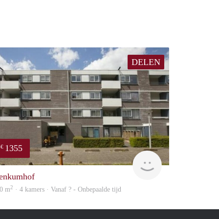
DELEN
1355
€
rent
enkumhof
2
0 m
· 4 kamers · Vanaf ? - Onbepaalde tijd