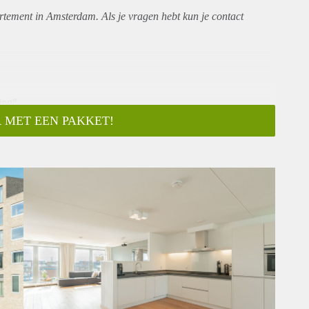
rtement
in Amsterdam. Als je vragen hebt kun je contact
ing"
 MET EEN PAKKET!
erdam IJburg!
ent of 150m2 with a spacious living room, a modern fully
throom and a private roof terrace of 25m2 with a unique view
 in the basement of the building.
ts, playgrounds, sportsclub, the harbor with cozy bars and
chgoers can relax on the summer days at the city beach Blijburg
 the many restaurants on the harbor, along the IJburglaan or on
th option to extend (diplomatic clause Model C contract)
between friends / colleagues)