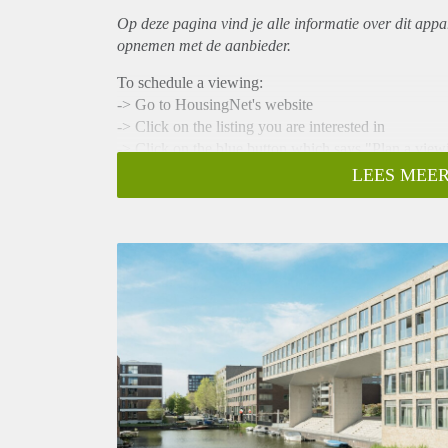
Op deze pagina vind je alle informatie over dit
appa
opnemen met de aanbieder.
To schedule a viewing:
-> Go to HousingNet's website
-> Click on the listing you are interested in
-> Click on the blue button which says "Plan a view
-> Confirm the viewing directly via this calendar
LEES MEER
Fantastic penthouse apartment with parking at Amst
Bright and fully furnished 2-floor penthouse apartm
equipped open kitchen, three bedrooms, complete ba
overlooking the water and the city. Parking available
Within walking distance are various shops, restauran
Blijburg. Ijburg offers something for everyone. Bea
or in the Diemerpark. Terrace-goers can go to one of
the steigereiland.
- Available on 01-08-2026 for minimum 12 months wi
- 150m2
- 3 bedrooms and a separate work space (no sharing 
- Energylabel A