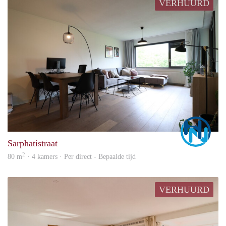
VERHUURD
Marc
Sarphatistraat
2
80 m
· 4 kamers · Per direct - Bepaalde tijd
VERHUURD