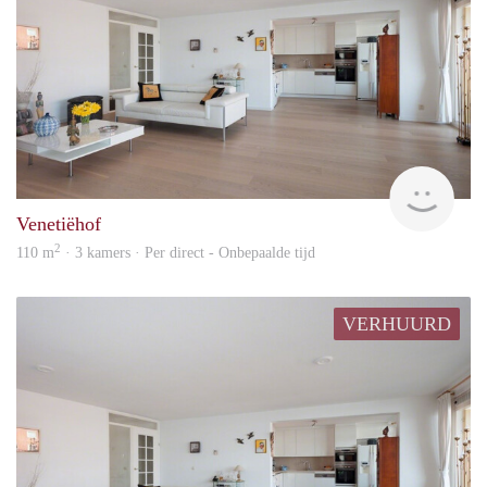
Kamt
Venetiëhof
2
110 m
· 3 kamers · Per direct - Onbepaalde tijd
VERHUURD