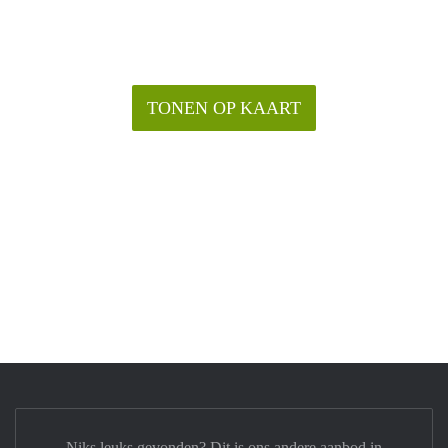
TONEN OP KAART
Niks leuks gevonden? Dit is ons andere aanbod in