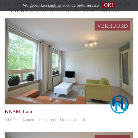
21 APPARTEMENTEN VERHUURD IN DE WIJK
OK!
We gebruiken
cookies
voor de beste service
/ BUURT
KNSM-EILAND IN AMSTERDAM
VERHUURD
Marc
KNSM-Laan
2
60 m
· 2 kamers · Per direct - Onbepaalde tijd