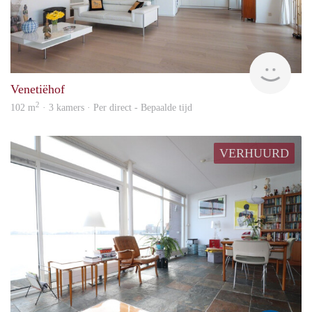
Kamt
Venetiëhof
2
102 m
· 3 kamers · Per direct - Bepaalde tijd
VERHUURD