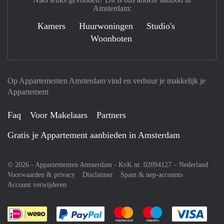
Amsterdam:
Kamers
Huurwoningen
Studio's
Woonboten
Op Appartementen Amsterdam vind en verhuur je makkelijk je
Appartement
Faq
Voor Makelaars
Partners
Gratis je Appartement aanbieden in Amsterdam
© 2026 - Appartementen Amsterdam - KvK nr. 02094127 –
Nederland
Voorwaarden & privacy
Disclaimer
Spam & nep-accounts
Account verwijderen
Je rekent gemakkelijk af met Paypal
Je rekent gemakkelijk af met M
Je rekent gemakkelij
Je re