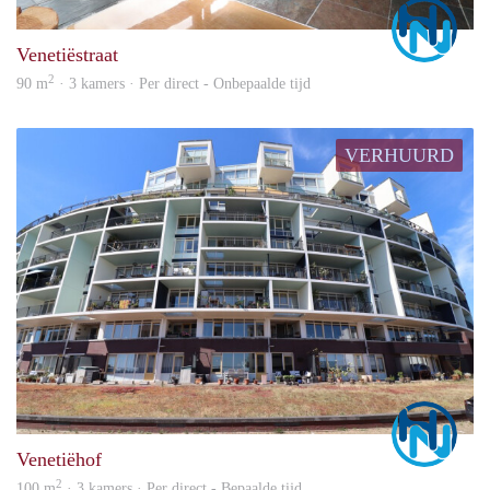
Marc
Venetiëstraat
2
90 m
· 3 kamers · Per direct - Onbepaalde tijd
VERHUURD
Marc
Venetiëhof
2
100 m
· 3 kamers · Per direct - Bepaalde tijd