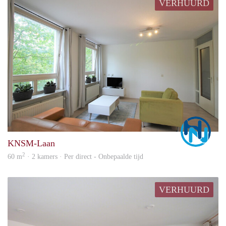
VERHUURD
Marc
KNSM-Laan
2
60 m
· 2 kamers · Per direct - Onbepaalde tijd
VERHUURD