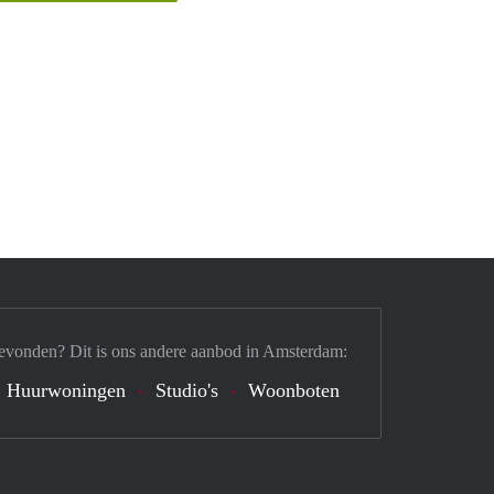
evonden? Dit is ons andere aanbod in Amsterdam:
Huurwoningen
Studio's
Woonboten