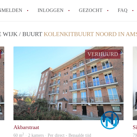
NMELDEN
INLOGGEN
GEZOCHT
FAQ
 WIJK / BUURT
KOLENKITBUURT NOORD IN A
Wat is de Wet Betaalbare Huur en wat bete
Amsterdam?
VERHUURD
Wat zijn de voordelen van het huren van
Hoe vind je een goedkoop appartement i
Wat zijn de verplichtingen van een verhu
Kan je beter een appartement huren of k
Alle veelgestelde vragen
Marco
Marco
Akbarstraat
S
2
60 m
· 2 kamers · Per direct - Bepaalde tijd
7