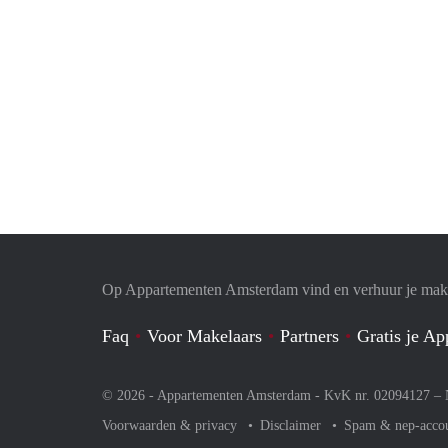
Op Appartementen Amsterdam vind en verhuur je makk
Faq
Voor Makelaars
Partners
Gratis je A
© 2026 - Appartementen Amsterdam - KvK nr. 02094127 –
Voorwaarden & privacy
Disclaimer
Spam & nep-acco