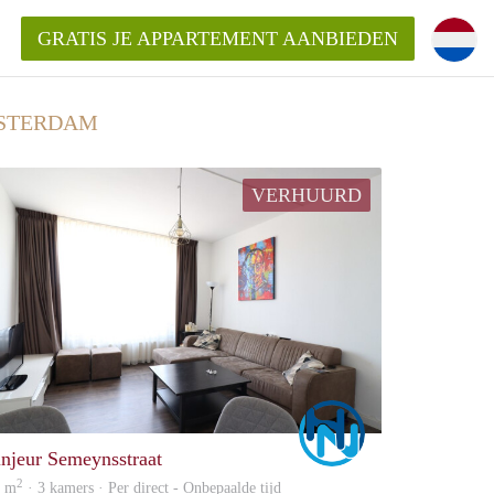
GRATIS JE APPARTEMENT AANBIEDEN
MSTERDAM
kent die voor mij als huurder in
VERHUURD
 een appartement in Amsterdam?
n Amsterdam?
urder van een huur appartement?
open in Amsterdam?
Marco
injeur Semeynsstraat
2
9 m
· 3 kamers · Per direct - Onbepaalde tijd