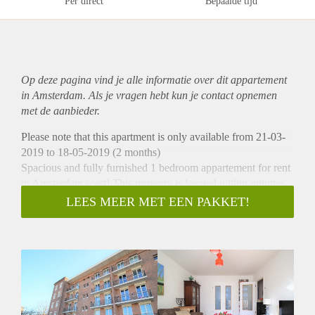
Per direct
Bepaalde tijd
Op deze pagina vind je alle informatie over dit
appartement
in Amsterdam. Als je vragen hebt kun je contact opnemen
met de aanbieder.
Please note that this apartment is only available from 21-03-
2019 to 18-05-2019 (2 months)
Spacious and fully furnished 1 bedroom appartement for rent
in Amsterdam west! This property is located within minutes
walk from Bos & Lommerplein where you can find shops,
LEES MEER MET EEN PAKKET!
supermarket, bars, restaurants and public transport. Within 1
minute you can access the ring A10 of Amsterdam and with
the bike to Damsquare takes about 15 minutes.
- Available from 21-03-2019 to 18-05-2019)
- 1 bedroom (available for a couple or single person)
- Fully equipped kitchen
- 60m2