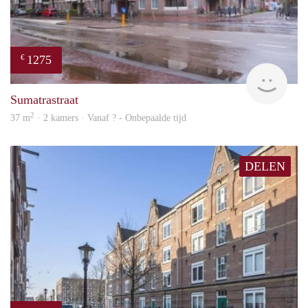
1275
€
finde
Sumatrastraat
2
37 m
· 2 kamers · Vanaf ? - Onbepaalde tijd
DELEN