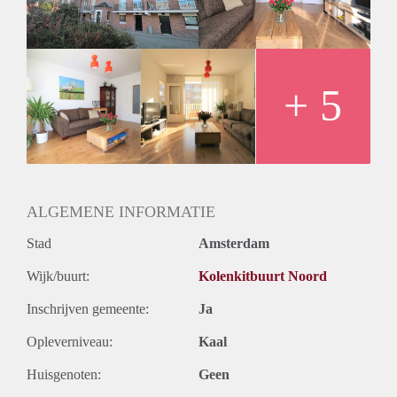
- Fully furnished
- Bathroom with Bathtub, separate shower, sink and washing
machine
- Spacious sunny balcony to enjoy during spring
- Close to public transport
+ 5
- Wooden floors
- Registration possible
Rental price € 1550,- ALL IN (gas, electricity, water, internet,
TV and taxes)
Deposit € 1350,-
ALGEMENE INFORMATIE
Stad
Amsterdam
Wijk/buurt:
Kolenkitbuurt Noord
Inschrijven gemeente:
Ja
Opleverniveau:
Kaal
Huisgenoten:
Geen