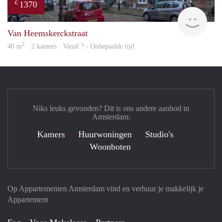
1370
€
finde
Van Heemskerckstraat
2
40 m
· 2 kamers · Vanaf ? - Onbepaalde tijd
Niks leuks gevonden? Dit is ons andere aanbod in
Amsterdam:
Kamers
Huurwoningen
Studio's
Woonboten
Op Appartementen Amsterdam vind en verhuur je makkelijk je
Appartement