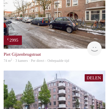
2995
€
NE
Piet Gijzenbrugstraat
2
74 m
· 3 kamers · Per direct - Onbepaalde tijd
DELEN