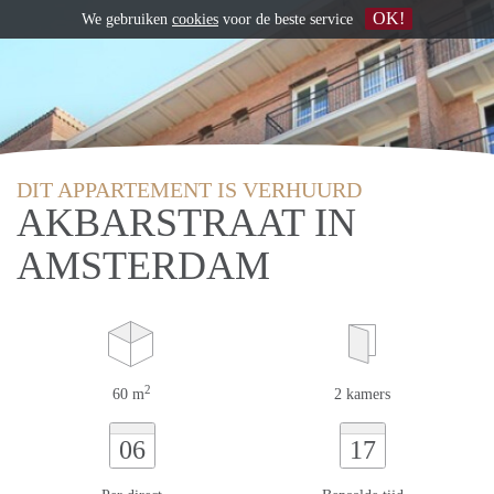
OK!
We gebruiken
cookies
voor de beste service
DIT APPARTEMENT IS VERHUURD
AKBARSTRAAT IN
AMSTERDAM
2
60 m
2 kamers
06
17