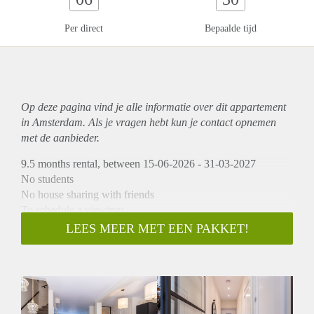
Per direct
Bepaalde tijd
Op deze pagina vind je alle informatie over dit
appartement
in Amsterdam. Als je vragen hebt kun je contact opnemen
met de aanbieder.
9.5 months rental, between 15-06-2026 - 31-03-2027
No students
No house sharing with friends
To schedule a viewing:
-> Go to HousingNet's website
LEES MEER MET EEN PAKKET!
-> Click on the listing you are interested in
-> Click on the blue button which says "Plan a viewing"
-> Confirm the viewing directly via this calendar
Amazing luxury renovated apartment with large sunny
garden in the populair Amsterdam Old West. The apartment