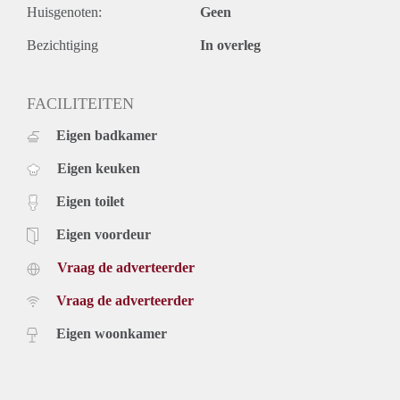
Huisgenoten:
Geen
Rental price € 3450,- excluding utilities
Deposit equal to 2 months rent
Bezichtiging
In overleg
FACILITEITEN
Eigen badkamer
Eigen keuken
Eigen toilet
Eigen voordeur
Vraag de adverteerder
Vraag de adverteerder
Eigen woonkamer