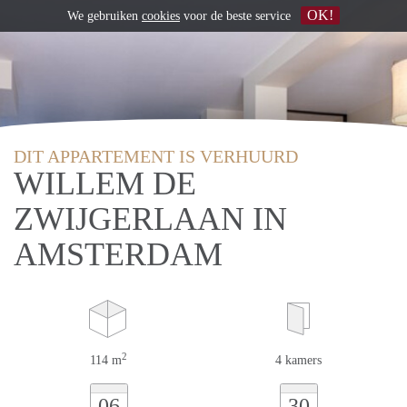
OK!
We gebruiken
cookies
voor de beste service
DIT APPARTEMENT IS VERHUURD
WILLEM DE
ZWIJGERLAAN IN
AMSTERDAM
2
114 m
4 kamers
06
30