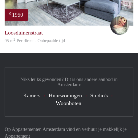
1950
€
Amel
Loosduinenstraat
2
95 m
Per direct - Onbepaalde tijd
Niks leuks gevonden? Dit is ons andere aanbod in
Amsterdam:
Kamers
Huurwoningen
Studio's
Woonboten
Op Appartementen Amsterdam vind en verhuur je makkelijk je
Appartement