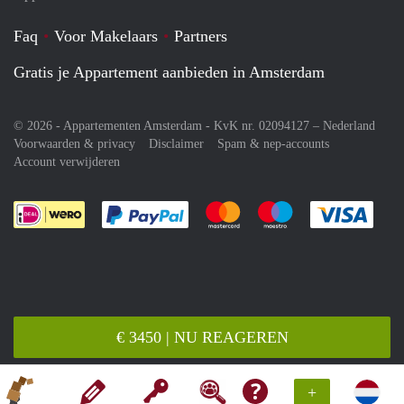
Faq
Voor Makelaars
Partners
Gratis je Appartement aanbieden in Amsterdam
© 2026 - Appartementen Amsterdam - KvK nr. 02094127 –
Nederland
Voorwaarden & privacy
Disclaimer
Spam & nep-accounts
Account verwijderen
Je rekent gemakkelijk af met Paypal
Je rekent gemakkelijk af met M
Je rekent gemakkelij
Je re
€ 3450 | NU REAGEREN
+