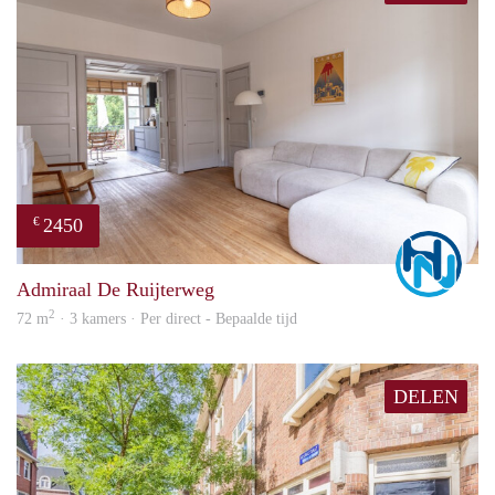
2450
€
Marc
Admiraal De Ruijterweg
2
72 m
· 3 kamers · Per direct - Bepaalde tijd
DELEN