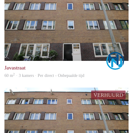
Marc
Javastraat
2
60 m
· 3 kamers · Per direct - Onbepaalde tijd
VERHUURD