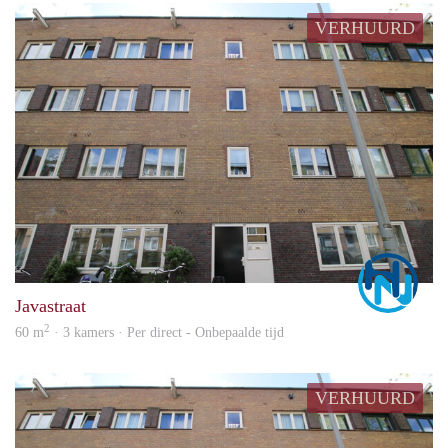
VERHUURD
Marc
Javastraat
2
60 m
· 3 kamers · Per direct - Onbepaalde tijd
VERHUURD