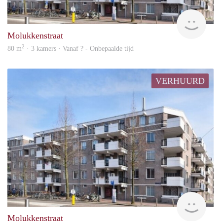
rent
Molukkenstraat
2
80 m
· 3 kamers · Vanaf ? - Onbepaalde tijd
VERHUURD
rent
Molukkenstraat