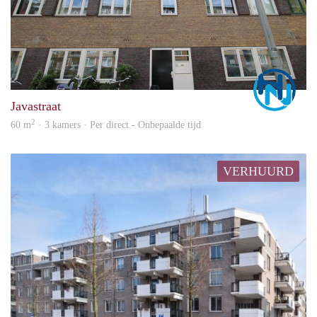
Marc
Javastraat
2
60 m
· 3 kamers · Per direct - Onbepaalde tijd
VERHUURD