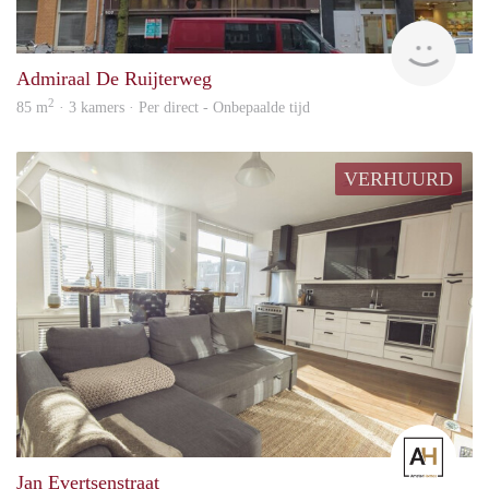
Allr
Admiraal De Ruijterweg
2
85 m
· 3 kamers · Per direct - Onbepaalde tijd
VERHUURD
Amst
Jan Evertsenstraat