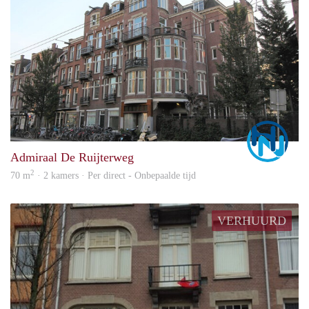
Marc
Admiraal De Ruijterweg
2
70 m
· 2 kamers · Per direct - Onbepaalde tijd
VERHUURD