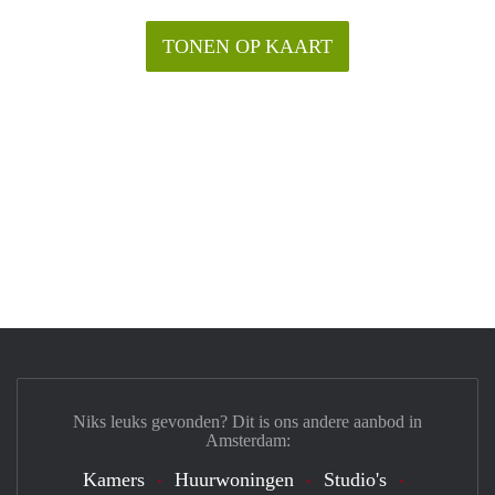
TONEN OP KAART
Niks leuks gevonden? Dit is ons andere aanbod in
Amsterdam:
Kamers
Huurwoningen
Studio's