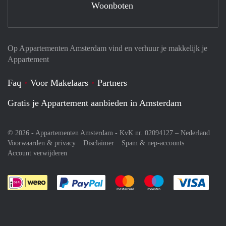
Woonboten
Op Appartementen Amsterdam vind en verhuur je makkelijk je
Appartement
Faq
Voor Makelaars
Partners
Gratis je Appartement aanbieden in Amsterdam
© 2026 - Appartementen Amsterdam - KvK nr. 02094127 –
Nederland
Voorwaarden & privacy
Disclaimer
Spam & nep-accounts
Account verwijderen
Je rekent gemakkelijk af met Paypal
Je rekent gemakkelijk af met M
Je rekent gemakkelij
Je re