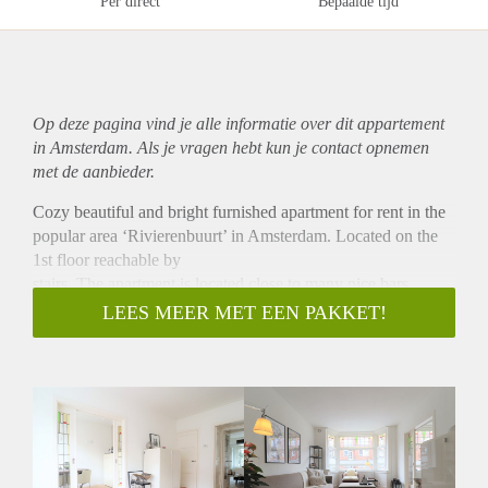
Per direct
Bepaalde tijd
Op deze pagina vind je alle informatie over dit
appartement
in Amsterdam. Als je vragen hebt kun je contact opnemen
met de aanbieder.
Cozy beautiful and bright furnished apartment for rent in the
popular area ‘Rivierenbuurt’ in Amsterdam. Located on the
1st floor reachable by
stairs. The apartment is located close to many nice bars,
restaurants and shopping areas and is easy to reach by public
LEES MEER MET EEN PAKKET!
transport, bike and car.
- Available from 01-05-2020 for 6 months
- 1 bedroom (only available for a working single or couple)
- 60m²
- Fully equipped kitchen
- Fully furnished
- Recently renovated