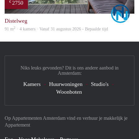
2750
€
Marc
Distelweg
2
91 m
· 4 kamers · Vanaf 31 augustus 2026 - Bepaalde tijd
Niks leuks gevonden? Dit is ons andere aanbod in
Amsterdam:
Kamers
Huurwoningen
Studio's
Woonboten
Op Appartementen Amsterdam vind en verhuur je makkelijk je
Appartement