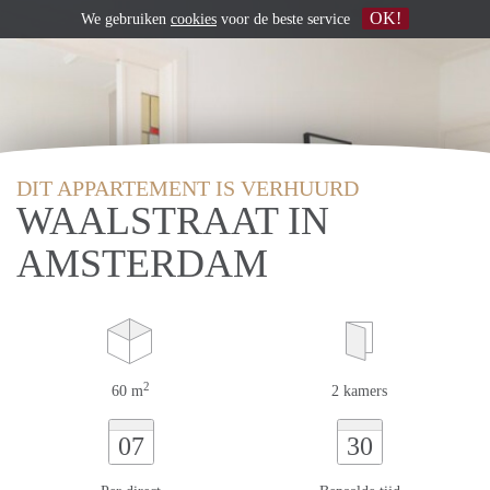
OK!
We gebruiken
cookies
voor de beste service
DIT APPARTEMENT IS VERHUURD
WAALSTRAAT IN
AMSTERDAM
2
60 m
2 kamers
07
30