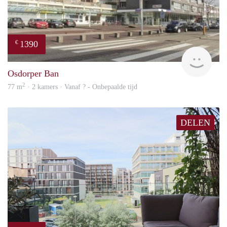
1390
€
finde
Osdorper Ban
2
77 m
· 2 kamers · Vanaf ? - Onbepaalde tijd
DELEN