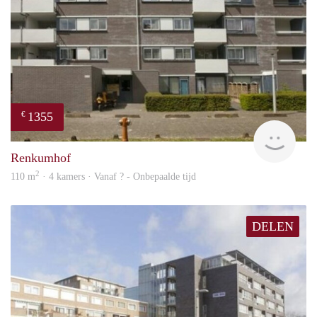
1355
€
rent
Renkumhof
2
110 m
· 4 kamers · Vanaf ? - Onbepaalde tijd
DELEN