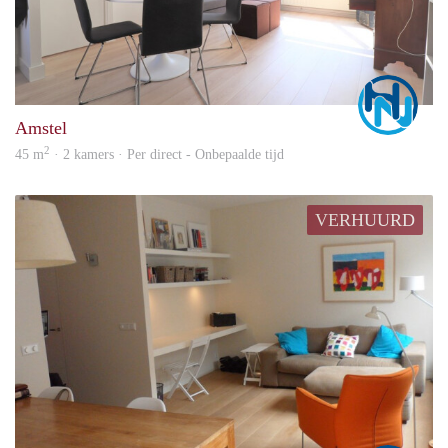
Marc
Amstel
2
45 m
· 2 kamers · Per direct - Onbepaalde tijd
VERHUURD