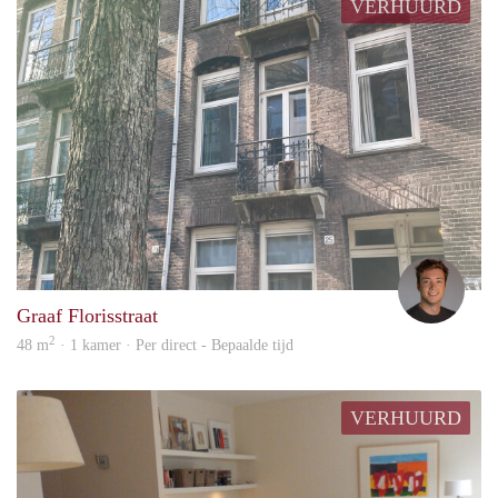
VERHUURD
Marc
Graaf Florisstraat
2
48 m
· 1 kamer · Per direct - Bepaalde tijd
VERHUURD