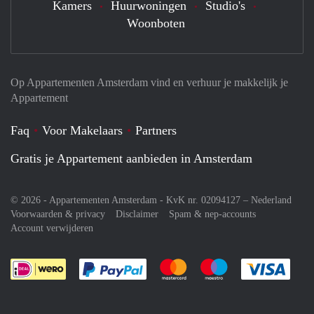
Kamers
Huurwoningen
Studio's
Woonboten
Op Appartementen Amsterdam vind en verhuur je makkelijk je
Appartement
Faq
Voor Makelaars
Partners
Gratis je Appartement aanbieden in Amsterdam
© 2026 - Appartementen Amsterdam - KvK nr. 02094127 –
Nederland
Voorwaarden & privacy
Disclaimer
Spam & nep-accounts
Account verwijderen
Je rekent gemakkelijk af met Paypal
Je rekent gemakkelijk af met M
Je rekent gemakkelij
Je re