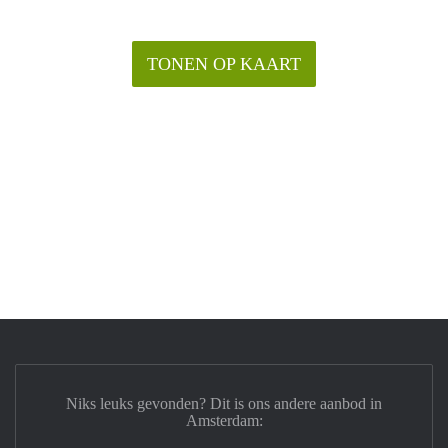
TONEN OP KAART
Niks leuks gevonden? Dit is ons andere aanbod in
Amsterdam: