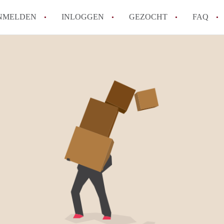
NMELDEN
INLOGGEN
GEZOCHT
FAQ
Wat is de Wet Betaalbare Huur en wat bete
Amsterdam?
Wat zijn de voordelen van het huren van
Hoe vind je een goedkoop appartement i
Wat zijn de verplichtingen van een verhu
Kan je beter een appartement huren of k
Alle veelgestelde vragen