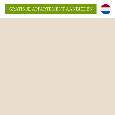
GRATIS JE APPARTEMENT AANBIEDEN
kent die voor mij als huurder in
 een appartement in Amsterdam?
n Amsterdam?
urder van een huur appartement?
open in Amsterdam?