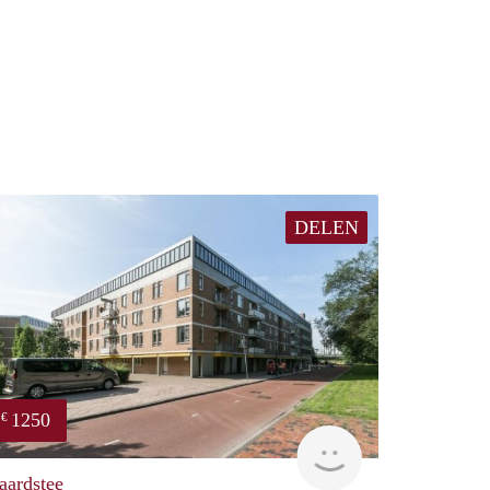
DELEN
1250
€
finder
aardstee