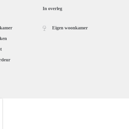
In overleg
dkamer
Eigen woonkamer
uken
t
rdeur