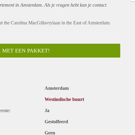
rtement
in Amsterdam. Als je vragen hebt kun je contact
 at the Carolina MacGillavrylaan in the East of Amsterdam.
 MET EEN PAKKET!
nd take packages for you when you're not at home
Amsterdam
Westindische buurt
eente:
Ja
Gestoffeerd
Geen