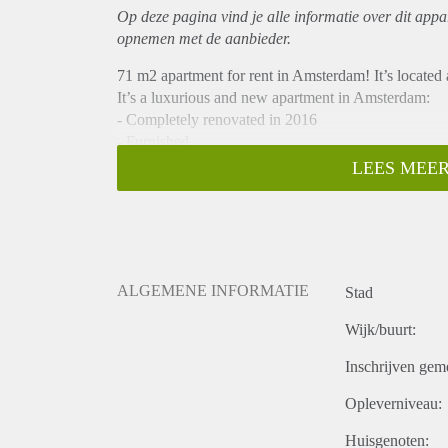
Op deze pagina vind je alle informatie over dit
appa
opnemen met de aanbieder.
71 m2 apartment for rent in Amsterdam! It’s located
It’s a luxurious and new apartment in Amsterdam:
- Completely renovated in 2016
- Furnished
- Building is from 2008 and has an elevator
LEES MEER
- Has free indoor gym
- Has indoor laundry facility
- Has a facility manager to keep an eye on safety a
- incl. parking spot in indoor garage
- Single bedroom apartment
ALGEMENE INFORMATIE
Stad
If you’re interested you can contact Me!
At the price of 1.700 EUR monthly, included is:
Wijk/buurt:
- warm water
- heating
Inschrijven gem
- service costs
Opleverniveau:
Excluded is:
- wifi
Huisgenoten: