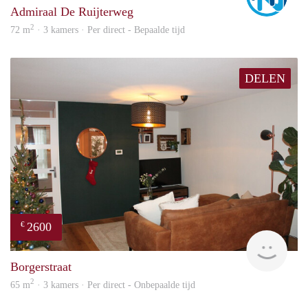
Admiraal De Ruijterweg
2
72 m
· 3 kamers · Per direct - Bepaalde tijd
DELEN
2600
€
Expa
Borgerstraat
2
65 m
· 3 kamers · Per direct - Onbepaalde tijd