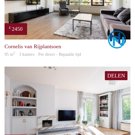
2450
€
Marc
Cornelis van Rijplantsoen
2
95 m
· 3 kamers · Per direct - Bepaalde tijd
DELEN