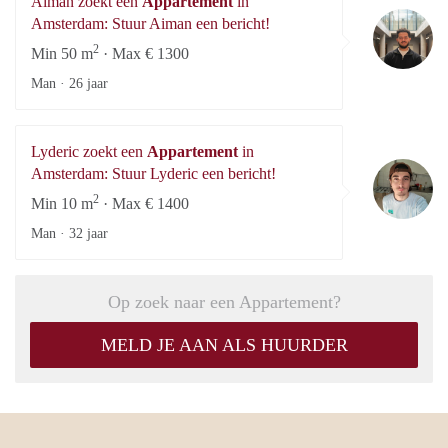
Aiman zoekt een
Appartement
in
A
Amsterdam: Stuur Aiman een bericht!
2
Min 50 m
· Max € 1300
Man ·
26 jaar
Lyderic zoekt een
Appartement
in
Ly
Amsterdam: Stuur Lyderic een bericht!
2
Min 10 m
· Max € 1400
Man ·
32 jaar
Op zoek naar een Appartement?
MELD JE AAN ALS HUURDER