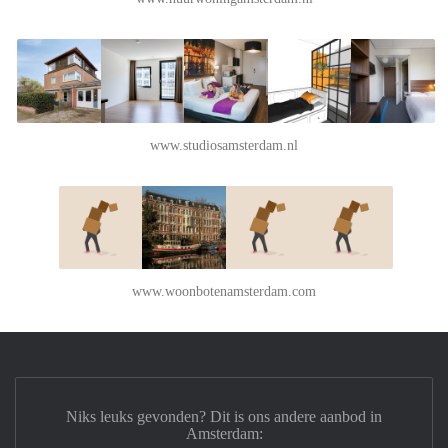
www.studiosamsterdam.nl
www.woonbotenamsterdam.com
Niks leuks gevonden? Dit is ons andere aanbod in
Amsterdam: