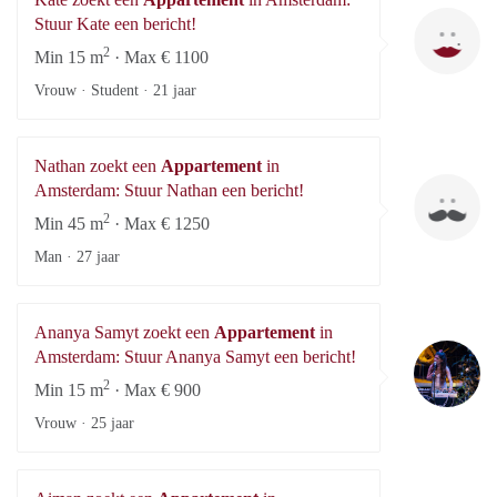
Ka
Stuur Kate een bericht!
2
Min 15 m
· Max € 1100
Vrouw · Student ·
21 jaar
Nathan zoekt een
Appartement
in
Na
Amsterdam: Stuur Nathan een bericht!
2
Min 45 m
· Max € 1250
Man ·
27 jaar
Ananya Samyt zoekt een
Appartement
in
An
Amsterdam: Stuur Ananya Samyt een bericht!
2
Min 15 m
· Max € 900
Vrouw ·
25 jaar