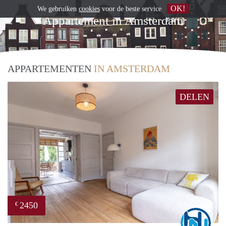
OK!
We gebruiken
cookies
voor de beste service
Appartement in Amsterdam
APPARTEMENTEN
IN AMSTERDAM
DELEN
2450
€
Marc