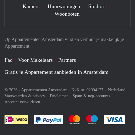
Kamers
Huurwoningen
Studio's
Woonboten
Op Appartementen Amsterdam vind en verhuur je makkelijk je
Appartement
Faq
Voor Makelaars
Partners
Gratis je Appartement aanbieden in Amsterdam
© 2026 - Appartementen Amsterdam - KvK nr. 02094127 –
Nederland
Voorwaarden & privacy
Disclaimer
Spam & nep-accounts
Account verwijderen
Je rekent gemakkelijk af met Paypal
Je rekent gemakkelijk af met M
Je rekent gemakkelij
Je re