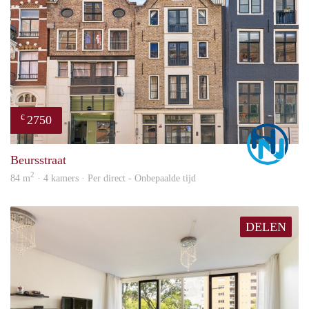
2750
€
Marc
Beursstraat
2
84 m
· 4 kamers · Per direct - Onbepaalde tijd
DELEN