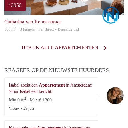
3950
€
Marc
Catharina van Rennesstraat
2
106 m
· 3 kamers · Per direct - Bepaalde tijd
BEKIJK ALLE APPARTEMENTEN
REAGEER OP DE NIEUWSTE HUURDERS
Isabel zoekt een
Appartement
in Amsterdam:
Is
Stuur Isabel een bericht!
2
Min 0 m
· Max € 1300
Vrouw ·
29 jaar
Kate zoekt een
Appartement
in Amsterdam: