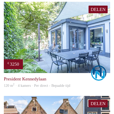
DELEN
3250
€
Marc
President Kennedylaan
2
120 m
· 4 kamers · Per direct - Bepaalde tijd
DELEN