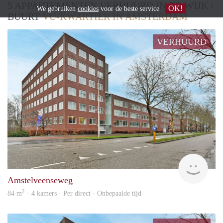
5 APPARTEMENTEN VERHUURD IN DE WIJK /
OK!
We gebruiken
cookies
voor de beste service
BUURT
VU-KWARTIER IN AMSTERDAM
VERHUURD
Alco
Amstelveenseweg
2
84 m
· 4 kamers · Per direct - Onbepaalde tijd