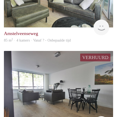
Alco
Amstelveenseweg
2
85 m
· 4 kamers · Vanaf ? - Onbepaalde tijd
VERHUURD