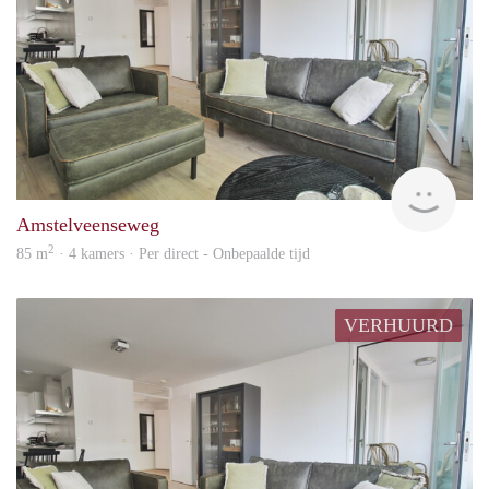
Alco
Amstelveenseweg
2
85 m
· 4 kamers · Per direct - Onbepaalde tijd
VERHUURD