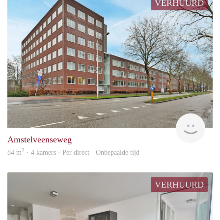
VERHUURD
Alco
Amstelveenseweg
2
84 m
· 4 kamers · Per direct - Onbepaalde tijd
VERHUURD