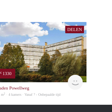
DELEN
1330
€
Woning
aden Powellweg
2
3 m
· 4 kamers · Vanaf ? - Onbepaalde tijd