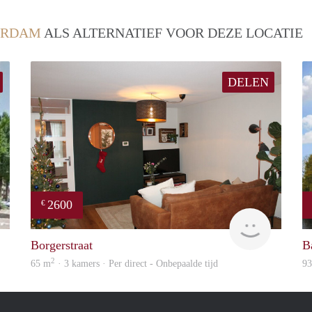
ERDAM
ALS ALTERNATIEF VOOR DEZE LOCATIE
DELEN
2600
€
finder
Expat
Borgerstraat
B
2
65 m
· 3 kamers · Per direct - Onbepaalde tijd
9