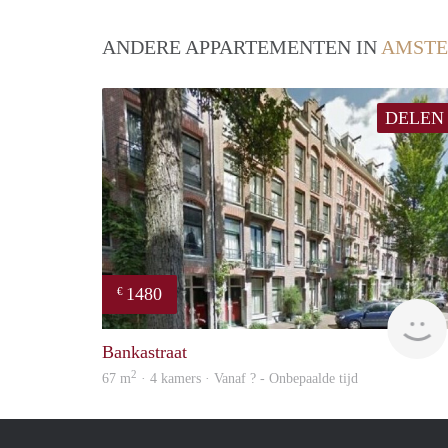
ANDERE APPARTEMENTEN IN
AMST
DELEN
1480
€
Bankastraat
2
67 m
· 4 kamers · Vanaf ? - Onbepaalde tijd