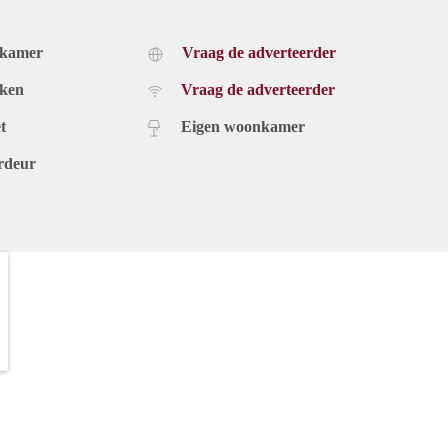
dkamer
Vraag de adverteerder
uken
Vraag de adverteerder
t
Eigen woonkamer
rdeur