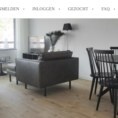
NMELDEN
INLOGGEN
GEZOCHT
FAQ
Wat is de Wet Betaalbare Huur en wat bete
Amsterdam?
Wat zijn de voordelen van het huren van
Hoe vind je een goedkoop appartement i
Wat zijn de verplichtingen van een verhu
Kan je beter een appartement huren of k
Alle veelgestelde vragen