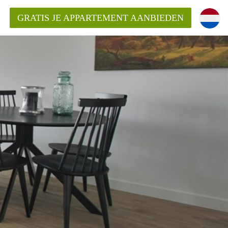
GRATIS JE APPARTEMENT AANBIEDEN
kent die voor mij als huurder in
 een appartement in Amsterdam?
n Amsterdam?
urder van een huur appartement?
open in Amsterdam?