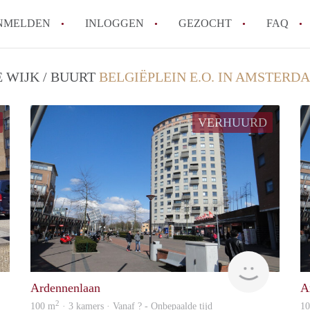
NMELDEN
INLOGGEN
GEZOCHT
FAQ
 WIJK / BUURT
BELGIËPLEIN E.O. IN AMSTERD
Wat is de Wet Betaalbare Huur en wat bete
Amsterdam?
VERHUURD
Wat zijn de voordelen van het huren van
Hoe vind je een goedkoop appartement i
Wat zijn de verplichtingen van een verhu
Kan je beter een appartement huren of k
Alle veelgestelde vragen
Allround
Allround
Ardennenlaan
A
2
100 m
· 3 kamers · Vanaf ? - Onbepaalde tijd
1