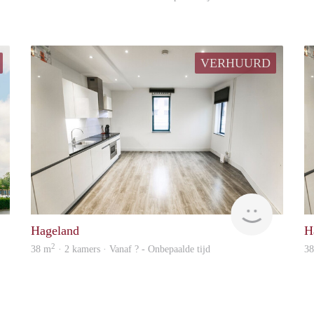
VERHUURD
Allround
Allround
Hageland
H
2
38 m
· 2 kamers · Vanaf ? - Onbepaalde tijd
3