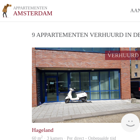
APPARTEMENTEN
AA
AMSTERDAM
9 APPARTEMENTEN VERHUURD IN DE
VERHUURD
Hageland
2
60 m
· 3 kamers · Per direct - Onbepaalde tijd