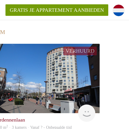
GRATIS JE APPARTEMENT AANBIEDEN
AM
kent die voor mij als huurder in
VERHUURD
 een appartement in Amsterdam?
n Amsterdam?
urder van een huur appartement?
open in Amsterdam?
Allround
rdennenlaan
2
00 m
· 3 kamers · Vanaf ? - Onbepaalde tijd