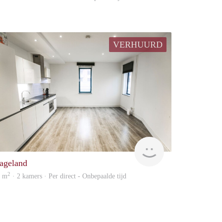
VERHUURD
Allround
ageland
2
8 m
· 2 kamers · Per direct - Onbepaalde tijd