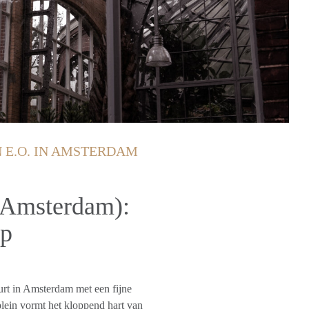
 E.O. IN AMSTERDAM
(Amsterdam):
op
urt in Amsterdam met een fijne
lein vormt het kloppend hart van